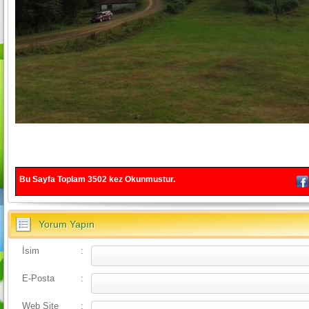
Bu Sayfa Toplam
3502
kez Okunmustur.
Yorum Yapın
İsim
:
E-Posta
:
Web Site
: