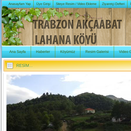
Anasayfam Yap
Üye Girişi
Siteye Resim / Video Ekleme
Ziyaretçi Defteri
Ana Sayfa
Haberler
Köyümüz
Resim Galerisi
Video G
RESİM...