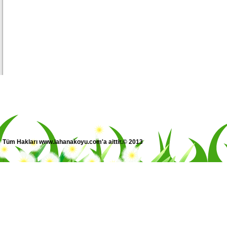
Tüm Hakları www.lahanakoyu.com'a aittir.© 2013