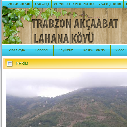
Anasayfam Yap
Üye Girişi
Siteye Resim / Video Ekleme
Ziyaretçi Defteri
Ana Sayfa
Haberler
Köyümüz
Resim Galerisi
Video G
RESİM...