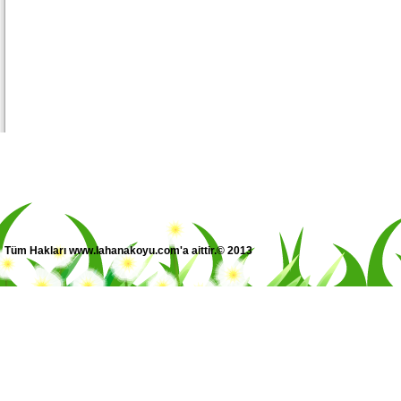
Tüm Hakları www.lahanakoyu.com'a aittir.© 2013