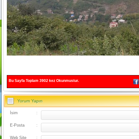
Bu Sayfa Toplam
3902
kez Okunmustur.
Yorum Yapın
İsim
:
E-Posta
:
Web Site
: