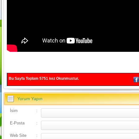
Bu Sayfa Toplam
5751
kez Okunmustur.
Yorum Yapın
İsim
:
E-Posta
:
Web Site
: