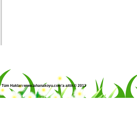
Tüm Hakları www.lahanakoyu.com'a aittir.© 2013