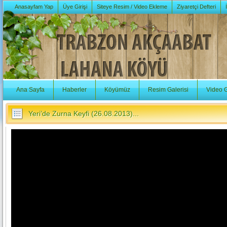
Anasayfam Yap
Üye Girişi
Siteye Resim / Video Ekleme
Ziyaretçi Defteri
Ana Sayfa
Haberler
Köyümüz
Resim Galerisi
Video G
Yeri’de Zurna Keyfi (26.08.2013)...