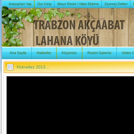
Anasayfam Yap
Üye Girişi
Siteye Resim / Video Ekleme
Ziyaretçi Defteri
Ana Sayfa
Haberler
Köyümüz
Resim Galerisi
Video G
Hıdırellez 2013...