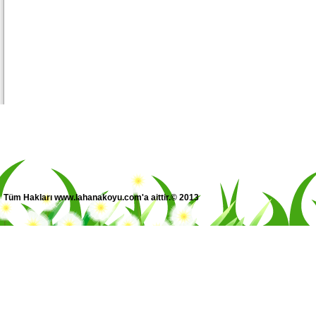
Tüm Hakları www.lahanakoyu.com'a aittir.© 2013