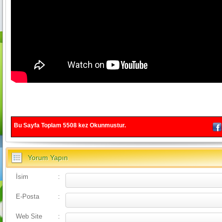
Bu Sayfa Toplam
5508
kez Okunmustur.
Yorum Yapın
İsim
:
E-Posta
:
Web Site
: