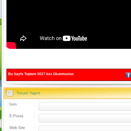
Bu Sayfa Toplam
5027
kez Okunmustur.
Yorum Yapın
İsim
:
E-Posta
:
Web Site
: