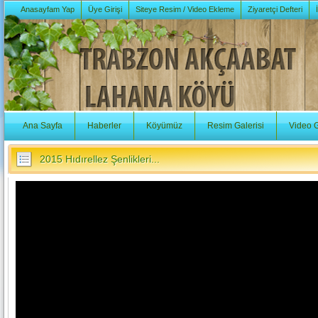
Anasayfam Yap
Üye Girişi
Siteye Resim / Video Ekleme
Ziyaretçi Defteri
Ana Sayfa
Haberler
Köyümüz
Resim Galerisi
Video G
2015 Hıdırellez Şenlikleri...