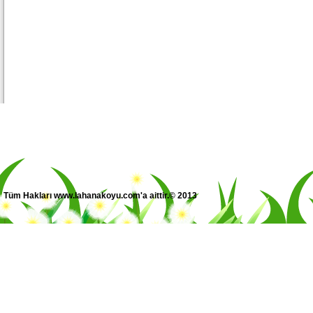
Tüm Hakları www.lahanakoyu.com'a aittir.© 2013