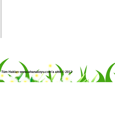
Tüm Hakları www.lahanakoyu.com'a aittir.© 2013