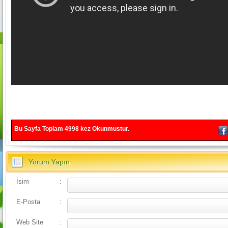
Bu Sayfa Toplam
4998
kez Okunmustur.
Yorum Yapın
İsim
:
E-Posta
:
Web Site
: