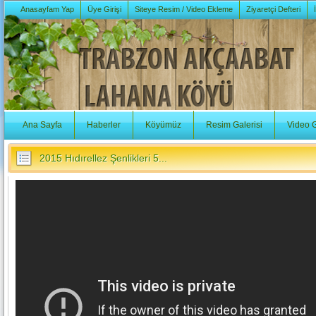
Anasayfam Yap
Üye Girişi
Siteye Resim / Video Ekleme
Ziyaretçi Defteri
Ana Sayfa
Haberler
Köyümüz
Resim Galerisi
Video G
2015 Hıdırellez Şenlikleri 5...