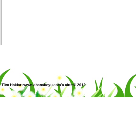
Tüm Hakları www.lahanakoyu.com'a aittir.© 2013