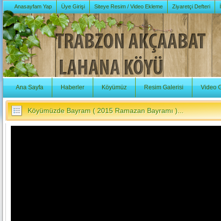
Anasayfam Yap
Üye Girişi
Siteye Resim / Video Ekleme
Ziyaretçi Defteri
Ana Sayfa
Haberler
Köyümüz
Resim Galerisi
Video G
Köyümüzde Bayram ( 2015 Ramazan Bayramı )...