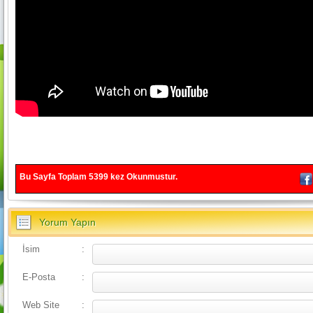
Bu Sayfa Toplam
5399
kez Okunmustur.
Yorum Yapın
İsim
:
E-Posta
:
Web Site
: