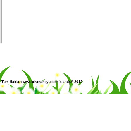
Tüm Hakları www.lahanakoyu.com'a aittir.© 2013