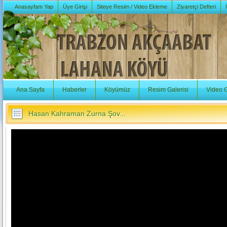
Anasayfam Yap
Üye Girişi
Siteye Resim / Video Ekleme
Ziyaretçi Defteri
Ana Sayfa
Haberler
Köyümüz
Resim Galerisi
Video G
Hasan Kahraman Zurna Şov...