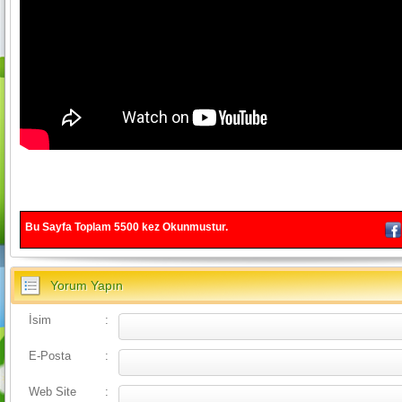
Bu Sayfa Toplam
5500
kez Okunmustur.
Yorum Yapın
İsim
:
E-Posta
:
Web Site
: