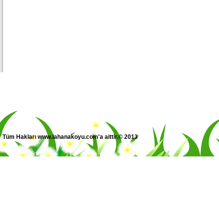
Tüm Hakları www.lahanakoyu.com'a aittir.© 2013