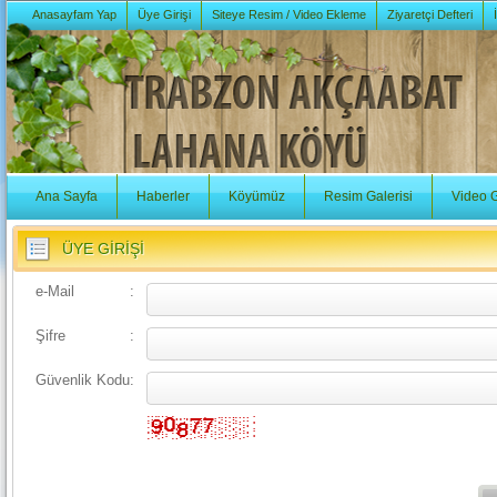
Anasayfam Yap
Üye Girişi
Siteye Resim / Video Ekleme
Ziyaretçi Defteri
Ana Sayfa
Haberler
Köyümüz
Resim Galerisi
Video G
ÜYE GİRİŞİ
e-Mail
:
Şifre
:
Güvenlik Kodu
: