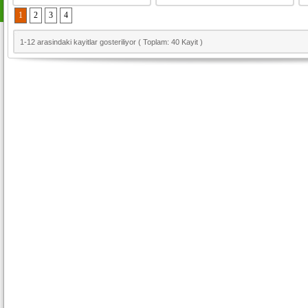
1
2
3
4
1-12 arasindaki kayitlar gosteriliyor ( Toplam: 40 Kayit )