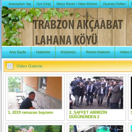
Anasayfam Yap
Üye Girişi
Siteye Resim / Video Ekleme
Ziyaretçi Defteri
Ana Sayfa
Haberler
Köyümüz
Resim Galerisi
Video G
Video Galerisi
1. 2019 ramazan bayramı
2. SAFFET ABİMİZİN
DÜĞÜNÜNDEN 2