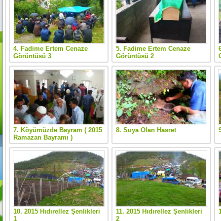
4. Fadime Ertem Cenaze
5. Fadime Ertem Cenaze
Görüntüsü 3
Görüntüsü 2
7. Köyümüzde Bayram ( 2015
8. Suya Olan Hasret
Ramazan Bayramı )
10. 2015 Hıdırellez Şenlikleri
11. 2015 Hıdırellez Şenlikleri
1
2