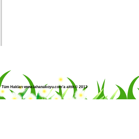
Tüm Hakları www.lahanakoyu.com'a aittir.© 2013