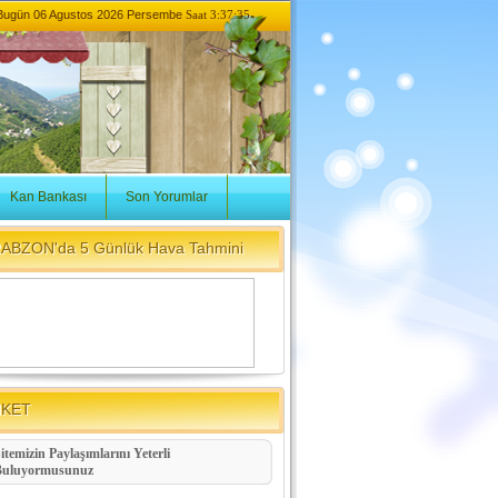
Bugün
06 Agustos 2026 Persembe
Saat 3:37:35
Kan Bankası
Son Yorumlar
ABZON'da 5 Günlük Hava Tahmini
NKET
itemizin Paylaşımlarını Yeterli
Buluyormusunuz