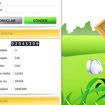
t
ır
TATISTIK
nline
: 3
Bugün
: 235
Dün
: 310
Bu Hafta
: 11262
Bu Ay
: 28340
Toplam
: 2045309
KVİM