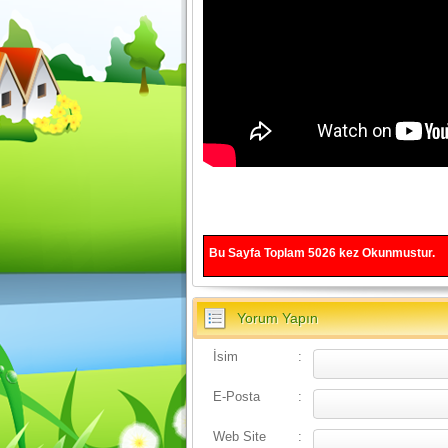
Bu Sayfa Toplam
5026
kez Okunmustur.
Yorum Yapın
İsim
:
E-Posta
:
Web Site
: