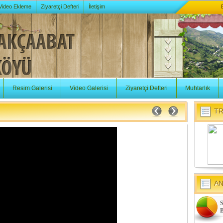
 Video Ekleme
Ziyaretçi Defteri
İletişim
Resim Galerisi
Video Galerisi
Ziyaretçi Defteri
Muhtarlık
TR
A
S