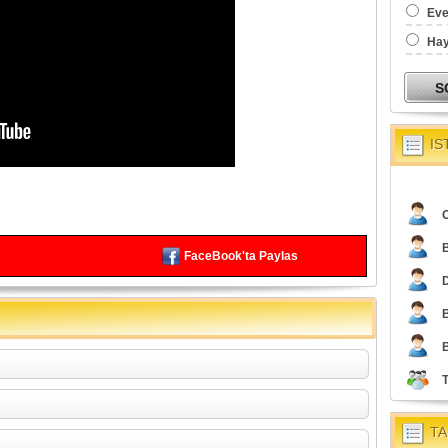
Eve
Hay
IS
O
FaceBook'ta Paylas
TA