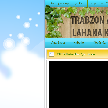
Anasayfam Yap
Üye Girişi
Siteye Resim /
Ana Sayfa
Haberler
Köyümüz
2015 Hıdırellez Şenlikleri...