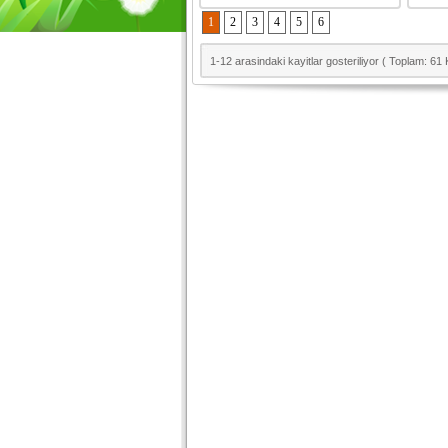
1
2
3
4
5
6
1-12 arasindaki kayitlar gosteriliyor ( Toplam: 61 