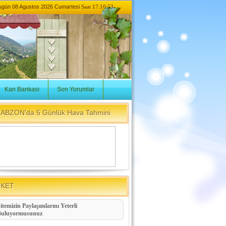
ugün
08 Agustos 2026 Cumartesi
Saat 17:10:53
Kan Bankası
Son Yorumlar
ABZON'da 5 Günlük Hava Tahmini
NKET
itemizin Paylaşımlarını Yeterli
Buluyormusunuz