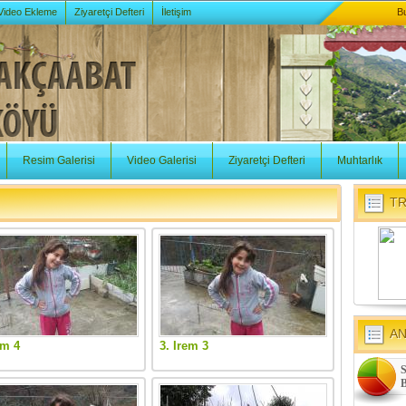
 Video Ekleme
Ziyaretçi Defteri
İletişim
B
Resim Galerisi
Video Galerisi
Ziyaretçi Defteri
Muhtarlık
TR
A
em 4
3. Irem 3
S