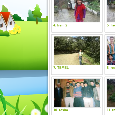
4. Irem 2
5. Ir
7. TEMEL
8. re
10. resim
11. r