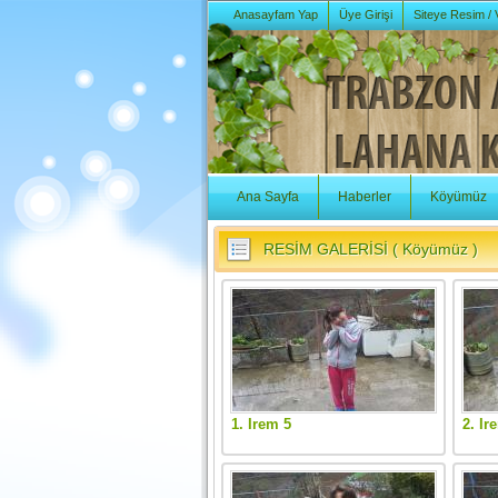
Anasayfam Yap
Üye Girişi
Siteye Resim /
Ana Sayfa
Haberler
Köyümüz
RESİM GALERİSİ ( Köyümüz )
1. Irem 5
2. Ir