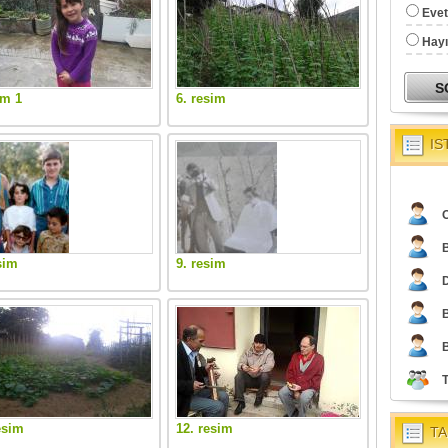
Evet
Hayı
em 1
6. resim
IS
O
sim
9. resim
esim
12. resim
TA