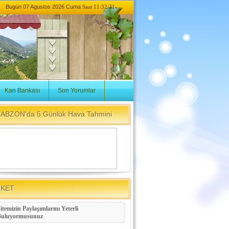
Bugün
07 Agustos 2026 Cuma
Saat 11:32:31
Kan Bankası
Son Yorumlar
ABZON'da 5 Günlük Hava Tahmini
NKET
itemizin Paylaşımlarını Yeterli
Buluyormusunuz