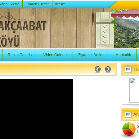
 Video Ekleme
Ziyaretçi Defteri
İletişim
Resim Galerisi
Video Galerisi
Ziyaretçi Defteri
Muhtarlık
TR
A
S