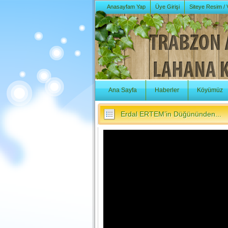
Anasayfam Yap
Üye Girişi
Siteye Resim /
Ana Sayfa
Haberler
Köyümüz
Erdal ERTEM’in Düğününden...