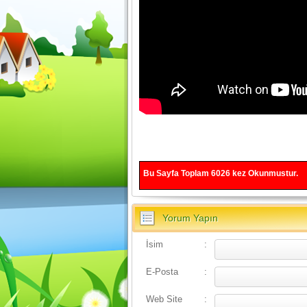
Bu Sayfa Toplam
6026
kez Okunmustur.
Yorum Yapın
İsim
:
E-Posta
:
Web Site
: