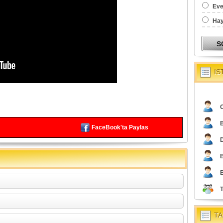
Eve
Hay
IS
O
FaceBook'ta Paylas
TA