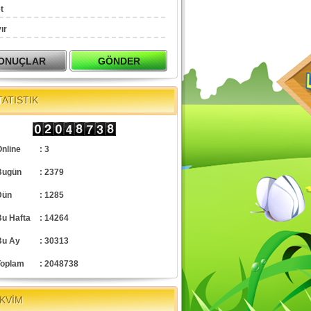
t
ır
TATISTIK
nline
: 3
Bugün
: 2379
Dün
: 1285
Bu Hafta
: 14264
Bu Ay
: 30313
Toplam
: 2048738
KVİM