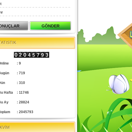
t
ır
TATISTIK
nline
: 9
Bugün
: 719
Dün
: 310
Bu Hafta
: 11746
Bu Ay
: 28824
Toplam
: 2045793
KVİM