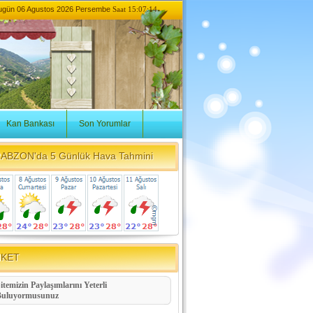
ugün
06 Agustos 2026 Persembe
Saat 15:07:14
Kan Bankası
Son Yorumlar
ABZON'da 5 Günlük Hava Tahmini
NKET
itemizin Paylaşımlarını Yeterli
Buluyormusunuz