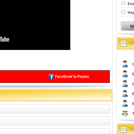
Eve
Hay
IS
O
FaceBook'ta Paylas
TA