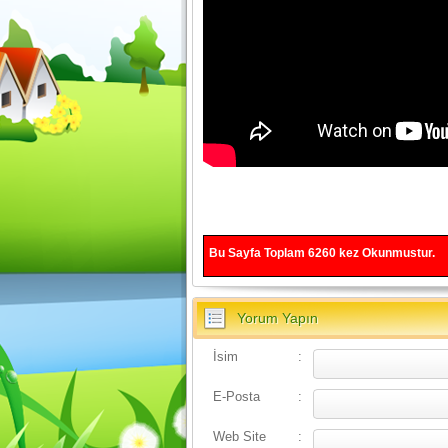
Bu Sayfa Toplam
6260
kez Okunmustur.
Yorum Yapın
İsim
:
E-Posta
:
Web Site
: