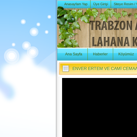
Anasayfam Yap
Üye Girişi
Siteye Resim /
Ana Sayfa
Haberler
Köyümüz
ENVER ERTEM VE CAMİ CEMAAT