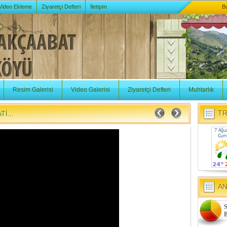
 Video Ekleme
Ziyaretçi Defteri
İletişim
B
Resim Galerisi
Video Galerisi
Ziyaretçi Defteri
Muhtarlık
TR
İ...
A
S